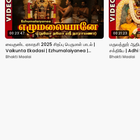
00:23:47
00:21:23
வைகுண்ட ஏகாதசி 2025 சிறப்பு பெருமாள் பாடல் |
மருவத்தூர் ஆதிபரா
Vaikunta Ekadasi | Ezhumalaiyanea |
சக்தியே | Adh
Perumal Padalgal
Parsakthi
Bhakti Maalai
Bhakti Maalai