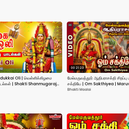
00:21:23
Udukkai Oli | வெள்ளிக்கிழமை
மேல்மருவத்தூர் ஆதிபராசக்தி சிறப்பு ப
 பாடல்கள் | Shakti Shanmugaraja|
சக்தியே | Om Sakthiyea | Mar
s
Padalgal |Amman
Bhakti Maalai