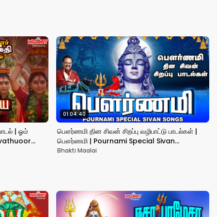
Kapoor
01:04:40
ாடல் | ஓம்
பௌர்ணமி தின சிவன் சிறப்பு வழிபாட்டு பாடல்கள் |
uvathuoor
பௌர்ணமி | Pournami Special Sivan
Songs|SPB|Shivan Song
Bhakti Maalai