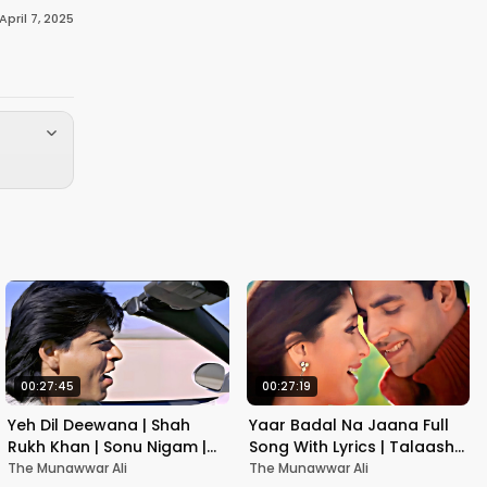
April 7, 2025
00:27:45
00:27:19
Yeh Dil Deewana | Shah
Yaar Badal Na Jaana Full
Rukh Khan | Sonu Nigam |
Song With Lyrics | Talaash |
Nadeem-Shravan | Pardes
Akshay Kumar & Kareena
The Munawwar Ali
The Munawwar Ali