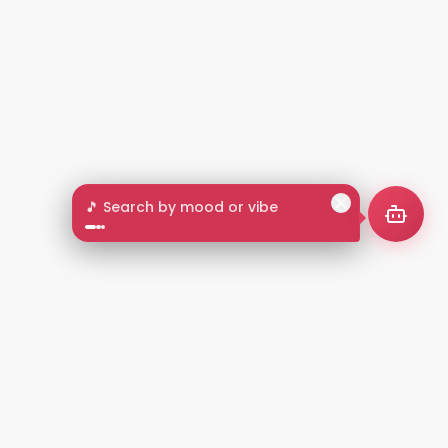
🎵 Search by mood or vibe
2+
LANGUAGES