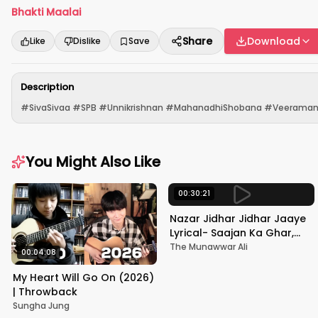
Bhakti Maalai
Share
Download
Like
Dislike
Save
Description
#SivaSivaa #SPB #Unnikrishnan #MahanadhiShobana #Veeramanidas
You Might Also Like
00:30:21
Nazar Jidhar Jidhar Jaaye
Lyrical- Saajan Ka Ghar,
Rishi Kapoor, Juhi Chawla,
The Munawwar Ali
00:04:08
Alka Yagnik,Kumar Sanu
My Heart Will Go On (2026)
| Throwback
Sungha Jung