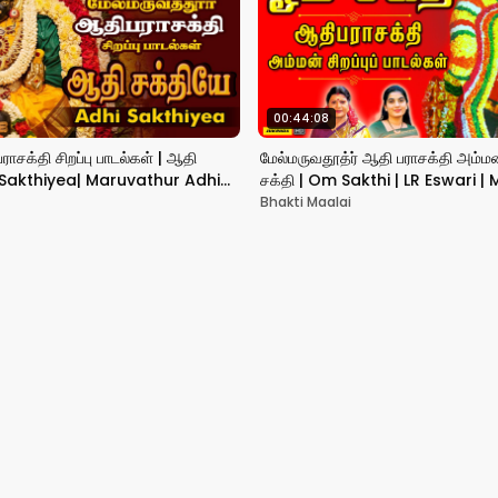
00:44:08
சக்தி சிற‌ப்பு பாட‌ல்க‌ள் | ஆதி
மேல்மருவதூத்ர் ஆதி பராசக்தி அம்மன்
i Sakthiyea| Maruvathur Adhi
சக்தி | Om Sakthi | LR Eswari 
Amman
Bhakti Maalai