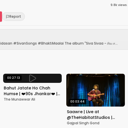
9.8k
views
·
Report
an #SivanSongs #BhaktiMaalai The album "Siva Sivaa - சிவ ச...
00:27:13
Bahut Jatate Ho Chah
Humse | ❤️90s Jhankar❤️ |
Aadmi Khilona Hai |
The Munawwar Ali
00:03:44
Govinda | Alka,
Mohammad Aziz
Saawre | Live at
@TheHabitatStudios |
Mumbai | Gajpal S G
Gajpal Singh Gond