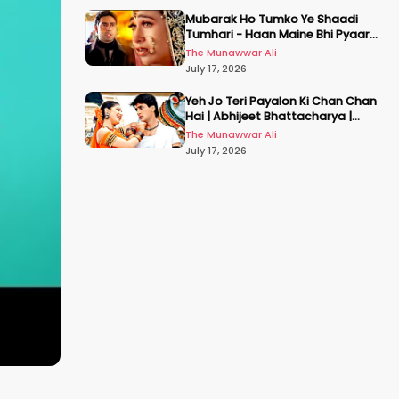
Mubarak Ho Tumko Ye Shaadi
Tumhari - Haan Maine Bhi Pyaar
Kiya | Udit N | Akshay, Karisma,
The Munawwar Ali
Abhishek
July 17, 2026
Yeh Jo Teri Payalon Ki Chan Chan
Hai | Abhijeet Bhattacharya |
Sadhana Sargam | Masoom
The Munawwar Ali
July 17, 2026