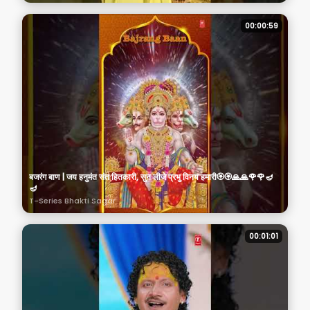
00:00:59
बजरंग बाण | जय हनुमंत संत हितकारी, सुन लीजे प्रभु विनय हमारी🏵️🏵️🙏🙏🌹🌹🪔
🪔
T-Series Bhakti Sagar
00:01:01